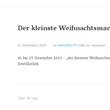
Der kleinste Weihnachtsmar
11. Dezember 2023
by
web27852773
with
no comment
10. bis 23. Dezember 2025 – „der kleinste Weihnac
Destillathek
Tags: No tags