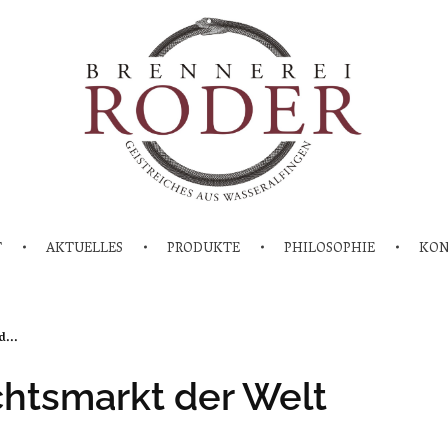
T
AKTUELLES
PRODUKTE
PHILOSOPHIE
KO
Brennerei Roder
Brennerei Roder Aalen stellt Whisky und Gin her und stellt diese in der Destillathek zum Verkauf
...
chtsmarkt der Welt